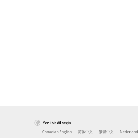
Yeni bir dil seçin
Canadian English
简体中文
繁體中文
Nederland