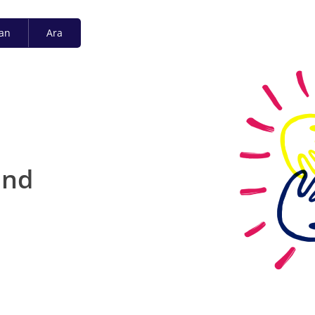
lan
Ara
und