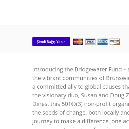
Şimdi Bağış Yapın
Introducing the Bridgewater Fund – 
the vibrant communities of Brunsw
a committed ally to global causes th
the visionary duo, Susan and Doug 
Dines, this 501©(3) non-profit organi
the seeds of change, both locally an
journey to make a difference, one ac