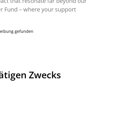
pact that resonate far beyond our
r Fund – where your support
reibung gefunden
tätigen Zwecks