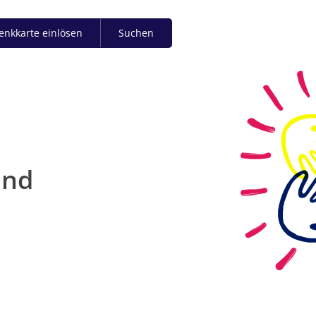
enkkarte einlösen
Suchen
und